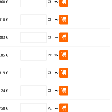
860 €
910 €
283 €
185 €
819 €
124 €
758 €