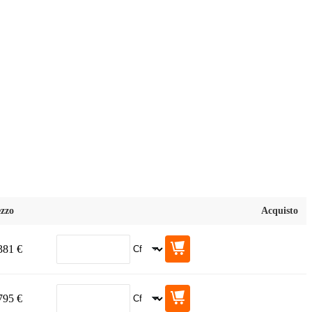
zzo
Acquisto
381 €
795 €