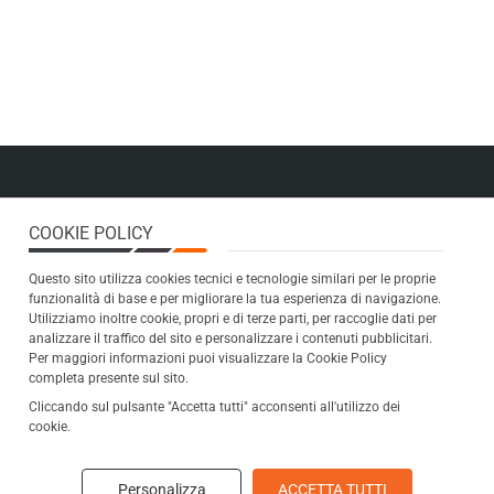
COOKIE POLICY
FERRAMENTA EL MAMA
Questo sito utilizza cookies tecnici e tecnologie similari per le proprie
funzionalità di base e per migliorare la tua esperienza di navigazione.
Sede Operativa:
Utilizziamo inoltre cookie, propri e di terze parti, per raccoglie dati per
Via dell'Artigianato n.6
analizzare il traffico del sito e personalizzare i contenuti pubblicitari.
Per maggiori informazioni puoi visualizzare la Cookie Policy
38037 Predazzo (TN)
completa presente sul sito.
Cliccando sul pulsante "Accetta tutti" acconsenti all'utilizzo dei
cookie.
Personalizza
ACCETTA TUTTI