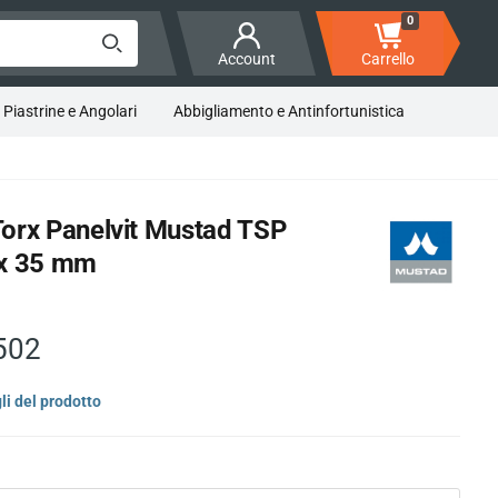
0
Account
Carrello
 Piastrine e Angolari
Abbigliamento e Antinfortunistica
Torx Panelvit Mustad TSP
 x 35 mm
502
li del prodotto