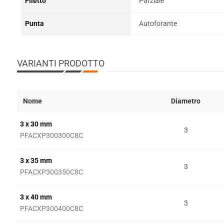
Filetto
Parziale
Punta
Autoforante
VARIANTI PRODOTTO
Nome
Diametro
3 x 30 mm
3
PFACXP300300C8C
3 x 35 mm
3
PFACXP300350C8C
3 x 40 mm
3
PFACXP300400C8C