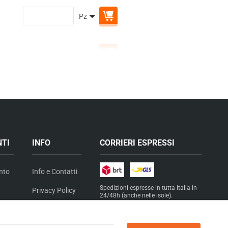
NTI
INFO
CORRIERI ESPRESSI
nto
Info e Contatti
Spedizioni espresse in
tutta Italia
in
Privacy Policy
24/48h (anche nelle isole).
gg)
Cookie Policy
PAGAMENTI SICURI