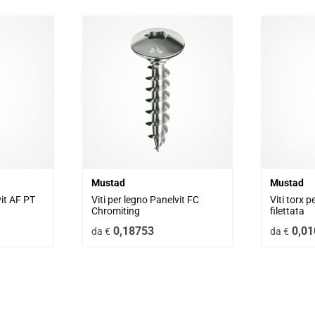
Mustad
Mustad
vit AF PT 
Viti per legno Panelvit FC 
Viti torx p
Chromiting
filettata
0,18753
0,01
da €
da €