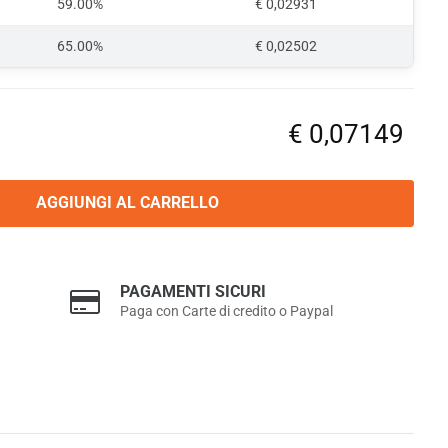
59.00%
€ 0,02931
65.00%
€ 0,02502
€
0,07149
antità
AGGIUNGI AL CARRELLO
PAGAMENTI SICURI
Paga con Carte di credito o Paypal