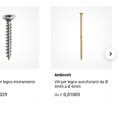
Ambrovit
er legno interamente 
Viti per legno autoforanti da Ø 
3mm a Ø 6mm
029
0,01005
da €