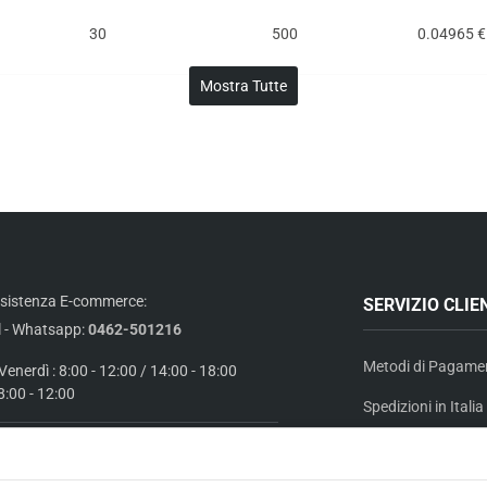
30
500
0.04965 €
35
500
0.06198 €
40
500
0.07027 €
50
500
0.12139 €
sistenza E-commerce:
SERVIZIO CLIE
l - Whatsapp:
0462-501216
30
500
0.06210 €
Metodi di Pagame
Venerdì : 8:00 - 12:00 / 14:00 - 18:00
8:00 - 12:00
Spedizioni in Italia
35
500
0.07149 €
Termini e Resi (14 
pporto Ordini:
info@elmama.it