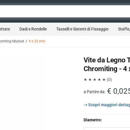
ettate
Dadi e Rondelle
Tasselli e Sistemi di Fissaggio
Staffe,
hromiting Mustad
4 x 35 mm
Vite da Legno 
Chromiting - 4
★ ★ ★ ★ ★ (0)
€ 0,02
a Partire da:
-> Scopri maggiori dettag
Diametro: