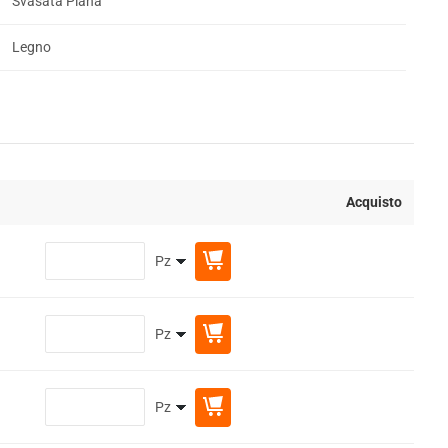
Svasata Piana
Legno
Acquisto